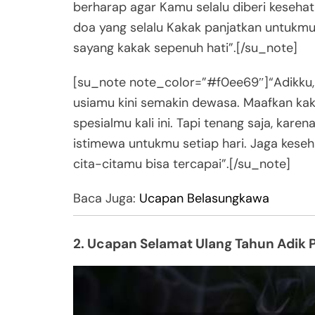
berharap agar Kamu selalu diberi kesehat
doa yang selalu Kakak panjatkan untukm
sayang kakak sepenuh hati”.[/su_note]
[su_note note_color=”#f0ee69″]“Adikku, 
usiamu kini semakin dewasa. Maafkan kak
spesialmu kali ini. Tapi tenang saja, kar
istimewa untukmu setiap hari. Jaga kese
cita-citamu bisa tercapai”.[/su_note]
Baca Juga:
Ucapan Belasungkawa
2. Ucapan Selamat Ulang Tahun Adik 