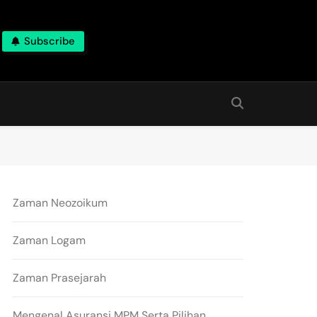
Subscribe
Zaman Neozoikum
Zaman Logam
Zaman Prasejarah
Mengenal Asuransi MPM Serta Pilihan