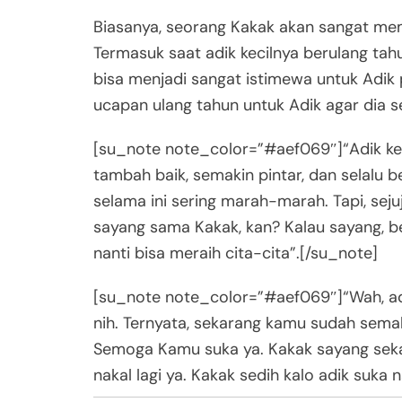
Biasanya, seorang Kakak akan sangat me
Termasuk saat adik kecilnya berulang ta
bisa menjadi sangat istimewa untuk Adik 
ucapan ulang tahun untuk Adik agar dia 
[su_note note_color=”#aef069″]“Adik kec
tambah baik, semakin pintar, dan selalu
selama ini sering marah-marah. Tapi, sej
sayang sama Kakak, kan? Kalau sayang, ber
nanti bisa meraih cita-cita”.[/su_note]
[su_note note_color=”#aef069″]“Wah, adik
nih. Ternyata, sekarang kamu sudah semak
Semoga Kamu suka ya. Kakak sayang sekal
nakal lagi ya. Kakak sedih kalo adik suka 