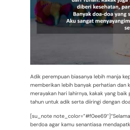
Adik perempuan biasanya lebih manja kep
memberikan lebih banyak perhatian dan 
merayakan hari lahirnya, kakak yang bai
tahun untuk adik serta diiringi dengan do
[su_note note_color=”#f0ee69″]“Selamat 
berdoa agar kamu senantiasa mendapatkan