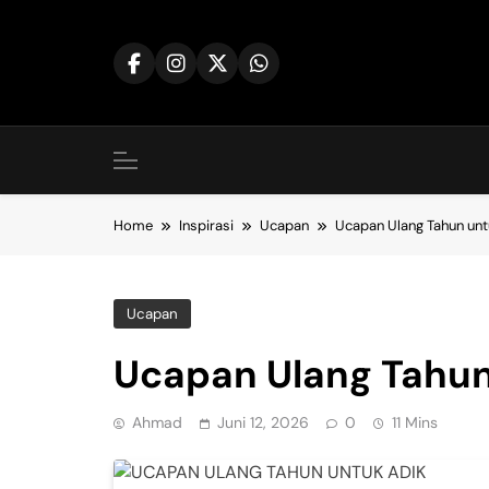
Skip
to
content
Home
Inspirasi
Ucapan
Ucapan Ulang Tahun unt
Ucapan
Ucapan Ulang Tahun
Ahmad
Juni 12, 2026
0
11 Mins