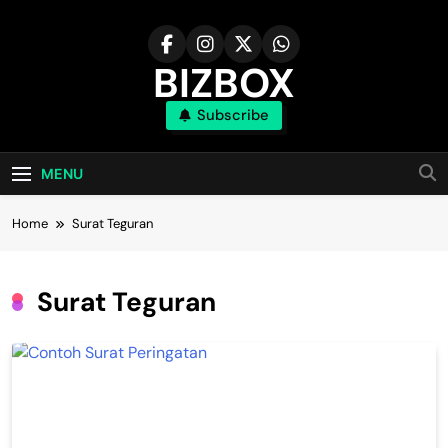
Skip
to
content
BIZBOX
Subscribe
Bizbox – Media Informasi Terkini
MENU
Home
Surat Teguran
Surat Teguran