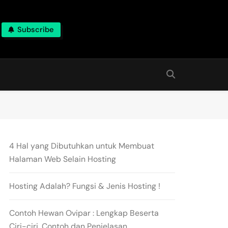
Subscribe
4 Hal yang Dibutuhkan untuk Membuat
Halaman Web Selain Hosting
Hosting Adalah? Fungsi & Jenis Hosting !
Contoh Hewan Ovipar : Lengkap Beserta
Ciri-ciri, Contoh dan Penjelasan