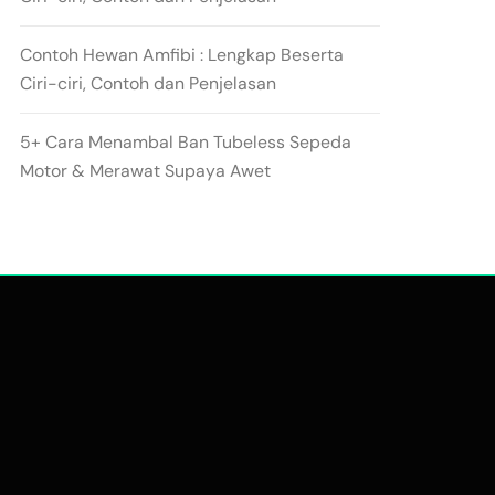
Contoh Hewan Amfibi : Lengkap Beserta
Ciri-ciri, Contoh dan Penjelasan
5+ Cara Menambal Ban Tubeless Sepeda
Motor & Merawat Supaya Awet