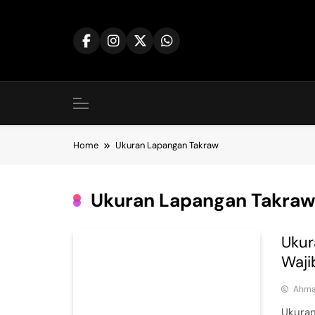
Skip
to
content
Home
Ukuran Lapangan Takraw
Ukuran Lapangan Takra
Ukur
Waji
Ahm
Ukuran