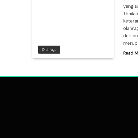
yang s
Thaila
ketera
olahra
dari a
merupa
Olahraga
Read M