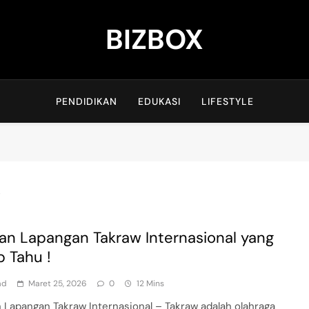
BIZBOX
Bizbox – Media Informasi Terkini
PENDIDIKAN
EDUKASI
LIFESTYLE
w
an Lapangan Takraw Internasional yang
b Tahu !
ad
Maret 25, 2026
0
12 Mins
 Lapangan Takraw Internasional – Takraw adalah olahraga