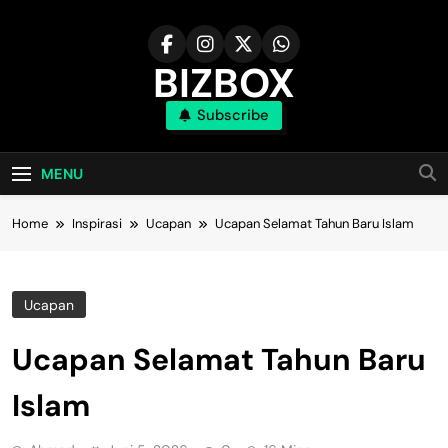
Skip
to
content
BIZBOX
Subscribe
Bizbox – Media Informasi Terkini
MENU
Home
Inspirasi
Ucapan
Ucapan Selamat Tahun Baru Islam
Ucapan
Ucapan Selamat Tahun Baru
Islam