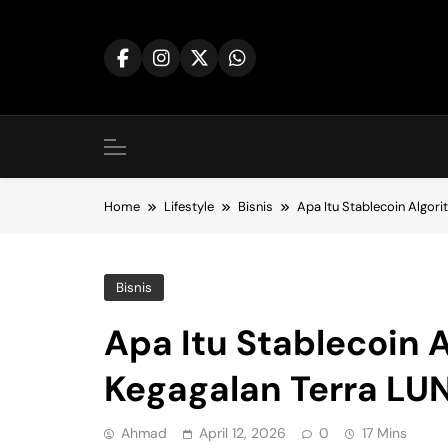
Skip
to
content
Home
Lifestyle
Bisnis
Apa Itu Stablecoin Algori
Bisnis
Apa Itu Stablecoin A
Kegagalan Terra LU
Ahmad
April 12, 2026
0
17 Mins