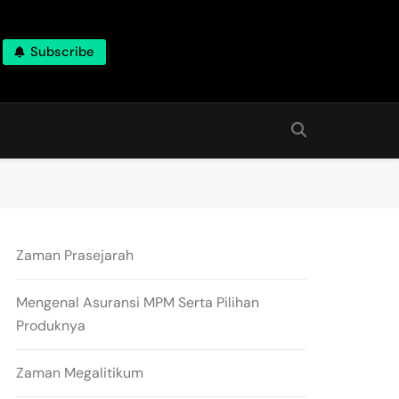
Subscribe
Zaman Prasejarah
Mengenal Asuransi MPM Serta Pilihan
Produknya
Zaman Megalitikum