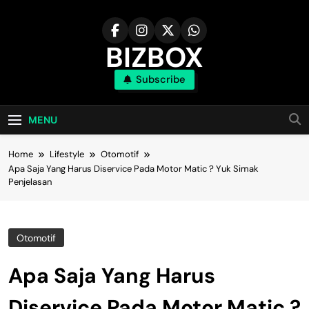
Skip
to
content
BIZBOX
Subscribe
Bizbox – Media Informasi Terkini
MENU
Home
Lifestyle
Otomotif
Apa Saja Yang Harus Diservice Pada Motor Matic ? Yuk Simak
Penjelasan
Otomotif
Apa Saja Yang Harus
Diservice Pada Motor Matic ?