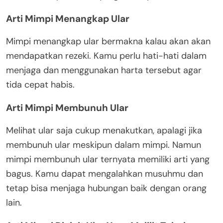
Arti Mimpi Menangkap Ular
Mimpi menangkap ular bermakna kalau akan akan
mendapatkan rezeki. Kamu perlu hati-hati dalam
menjaga dan menggunakan harta tersebut agar
tida cepat habis.
Arti Mimpi Membunuh Ular
Melihat ular saja cukup menakutkan, apalagi jika
membunuh ular meskipun dalam mimpi. Namun
mimpi membunuh ular ternyata memiliki arti yang
bagus. Kamu dapat mengalahkan musuhmu dan
tetap bisa menjaga hubungan baik dengan orang
lain.