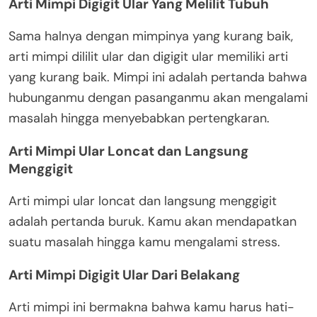
Arti Mimpi Digigit Ular Yang Melilit Tubuh
Sama halnya dengan mimpinya yang kurang baik,
arti mimpi dililit ular dan digigit ular memiliki arti
yang kurang baik. Mimpi ini adalah pertanda bahwa
hubunganmu dengan pasanganmu akan mengalami
masalah hingga menyebabkan pertengkaran.
Arti Mimpi Ular Loncat dan Langsung
Menggigit
Arti mimpi ular loncat dan langsung menggigit
adalah pertanda buruk. Kamu akan mendapatkan
suatu masalah hingga kamu mengalami stress.
Arti Mimpi Digigit Ular Dari Belakang
Arti mimpi ini bermakna bahwa kamu harus hati-