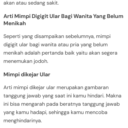
akan atau sedang sakit.
Arti Mimpi Digigit Ular Bagi Wanita Yang Belum
Menikah
Seperti yang disampaikan sebelumnya, mimpi
digigit ular bagi wanita atau pria yang belum
menikah adalah pertanda baik yaitu akan segera
menemukan jodoh.
Mimpi dikejar Ular
Arti mimpi dikejar ular merupakan gambaran
tanggung jawab yang saat ini kamu hindari. Makna
ini bisa mengarah pada beratnya tanggung jawab
yang kamu hadapi, sehingga kamu mencoba
menghindarinya.