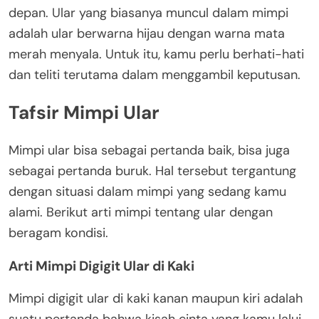
depan. Ular yang biasanya muncul dalam mimpi
adalah ular berwarna hijau dengan warna mata
merah menyala. Untuk itu, kamu perlu berhati-hati
dan teliti terutama dalam menggambil keputusan.
Tafsir Mimpi Ular
Mimpi ular bisa sebagai pertanda baik, bisa juga
sebagai pertanda buruk. Hal tersebut tergantung
dengan situasi dalam mimpi yang sedang kamu
alami. Berikut arti mimpi tentang ular dengan
beragam kondisi.
Arti Mimpi Digigit Ular di Kaki
Mimpi digigit ular di kaki kanan maupun kiri adalah