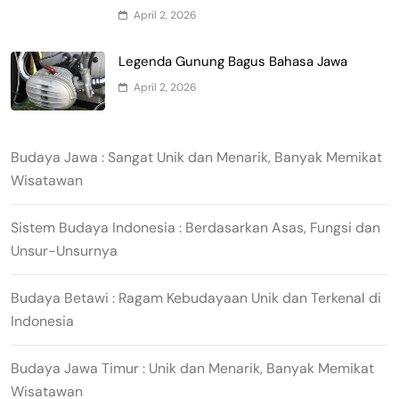
April 2, 2026
Legenda Gunung Bagus Bahasa Jawa
April 2, 2026
Budaya Jawa : Sangat Unik dan Menarik, Banyak Memikat
Wisatawan
Sistem Budaya Indonesia : Berdasarkan Asas, Fungsi dan
Unsur-Unsurnya
Budaya Betawi : Ragam Kebudayaan Unik dan Terkenal di
Indonesia
Budaya Jawa Timur : Unik dan Menarik, Banyak Memikat
Wisatawan