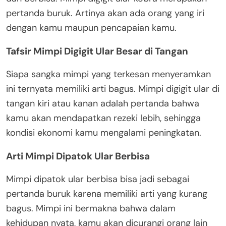
pertanda buruk. Artinya akan ada orang yang iri
dengan kamu maupun pencapaian kamu.
Tafsir Mimpi Digigit Ular Besar di Tangan
Siapa sangka mimpi yang terkesan menyeramkan
ini ternyata memiliki arti bagus. Mimpi digigit ular di
tangan kiri atau kanan adalah pertanda bahwa
kamu akan mendapatkan rezeki lebih, sehingga
kondisi ekonomi kamu mengalami peningkatan.
Arti Mimpi Dipatok Ular Berbisa
Mimpi dipatok ular berbisa bisa jadi sebagai
pertanda buruk karena memiliki arti yang kurang
bagus. Mimpi ini bermakna bahwa dalam
kehidupan nyata, kamu akan dicurangi orang lain