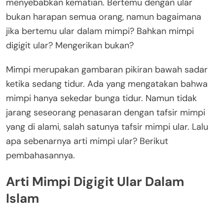
menyebabkan kematian. Bertemu dengan ular
bukan harapan semua orang, namun bagaimana
jika bertemu ular dalam mimpi? Bahkan mimpi
digigit ular? Mengerikan bukan?
Mimpi merupakan gambaran pikiran bawah sadar
ketika sedang tidur. Ada yang mengatakan bahwa
mimpi hanya sekedar bunga tidur. Namun tidak
jarang seseorang penasaran dengan tafsir mimpi
yang di alami, salah satunya tafsir mimpi ular. Lalu
apa sebenarnya arti mimpi ular? Berikut
pembahasannya.
Arti Mimpi Digigit Ular Dalam
Islam