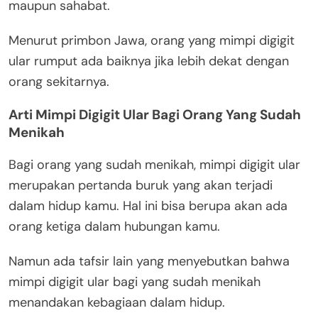
maupun sahabat.
Menurut primbon Jawa, orang yang mimpi digigit
ular rumput ada baiknya jika lebih dekat dengan
orang sekitarnya.
Arti Mimpi Digigit Ular Bagi Orang Yang Sudah
Menikah
Bagi orang yang sudah menikah, mimpi digigit ular
merupakan pertanda buruk yang akan terjadi
dalam hidup kamu. Hal ini bisa berupa akan ada
orang ketiga dalam hubungan kamu.
Namun ada tafsir lain yang menyebutkan bahwa
mimpi digigit ular bagi yang sudah menikah
menandakan kebagiaan dalam hidup.