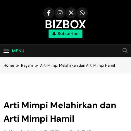
Skip
to
content
BIZBOX
Subscribe
Bizbox – Media Informasi Terkini
MENU
Home
Ragam
Arti Mimpi Melahirkan dan Arti Mimpi Hamil
Ragam
Arti Mimpi Melahirkan dan
Arti Mimpi Hamil