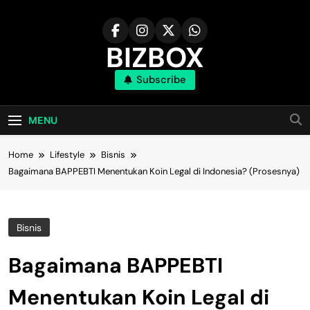
Skip
to
content
BIZBOX
Subscribe
Bizbox – Media Informasi Terkini
MENU
Home
Lifestyle
Bisnis
Bagaimana BAPPEBTI Menentukan Koin Legal di Indonesia? (Prosesnya)
Bisnis
Bagaimana BAPPEBTI
Menentukan Koin Legal di