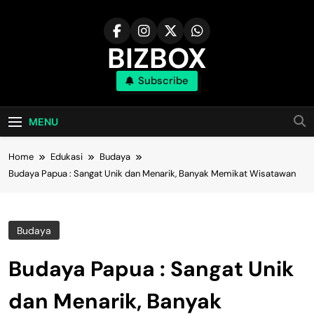
Skip
to
content
BIZBOX
Subscribe
Bizbox – Media Informasi Terkini
MENU
Home
Edukasi
Budaya
Budaya Papua : Sangat Unik dan Menarik, Banyak Memikat Wisatawan
Budaya
Budaya Papua : Sangat Unik
dan Menarik, Banyak