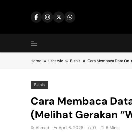
Skip
to
content
Home
Lifestyle
Bisnis
Cara Membaca Data On-Ch
Bisnis
Cara Membaca Data
(Melihat Gerakan “
Ahmad
April 6, 2026
0
8 Mins