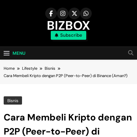
Skip
to
content
BIZBOX
Subscribe
Bizbox – Media Informasi Terkini
MENU
Home
Lifestyle
Bisnis
Cara Membeli Kripto dengan P2P (Peer-to-Peer) di Binance (Aman?)
Bisnis
Cara Membeli Kripto dengan
P2P (Peer-to-Peer) di