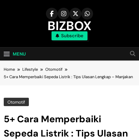
Skip
to
content
BIZBOX
Subscribe
Bizbox – Media Informasi Terkini
MENU
Home
Lifestyle
Otomotif
5+ Cara Memperbaiki Sepeda Listrik : Tips Ulasan Lengkap – Manjakan
Otomotif
5+ Cara Memperbaiki
Sepeda Listrik : Tips Ulasan