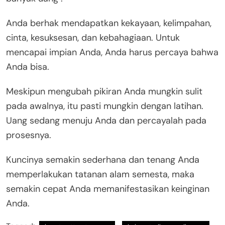
Anda berhak mendapatkan kekayaan, kelimpahan,
cinta, kesuksesan, dan kebahagiaan. Untuk
mencapai impian Anda, Anda harus percaya bahwa
Anda bisa.
Meskipun mengubah pikiran Anda mungkin sulit
pada awalnya, itu pasti mungkin dengan latihan.
Uang sedang menuju Anda dan percayalah pada
prosesnya.
Kuncinya semakin sederhana dan tenang Anda
memperlakukan tatanan alam semesta, maka
semakin cepat Anda memanifestasikan keinginan
Anda.