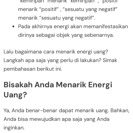
“kemiripan” menarik “kemiripan” , “positif”
menarik “positif” , “sesuatu yang negatif”
menarik “sesuatu yang negatif”.
Pada akhirnya energi akan memanifestasikan
dirinya sebagai objek yang sebenarnya.
Lalu bagaimana cara menarik energi uang?
Langkah apa saja yang perlu di lakukan? Simak
pembahasan berikut ini.
Bisakah Anda Menarik Energi
Uang?
Ya, Anda benar-benar dapat menarik uang. Bahkan,
Anda bisa mewujudkan apa saja yang Anda
inginkan.