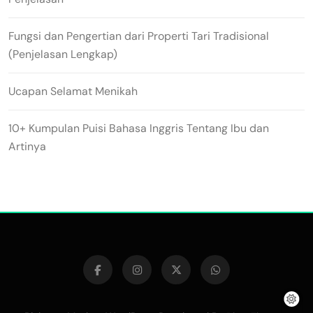
Fungsi dan Pengertian dari Properti Tari Tradisional
(Penjelasan Lengkap)
Ucapan Selamat Menikah
10+ Kumpulan Puisi Bahasa Inggris Tentang Ibu dan
Artinya