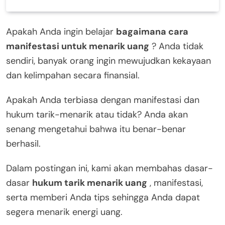
Apakah Anda ingin belajar
bagaimana
cara
manifestasi untuk menarik
uang
? Anda tidak
sendiri, banyak orang ingin mewujudkan kekayaan
dan kelimpahan secara finansial.
Apakah Anda terbiasa dengan manifestasi dan
hukum tarik-menarik atau tidak? Anda akan
senang mengetahui bahwa itu benar-benar
berhasil.
Dalam postingan ini, kami akan membahas dasar-
dasar
hukum tarik menarik uang
, manifestasi,
serta memberi Anda tips sehingga Anda dapat
segera menarik energi uang.