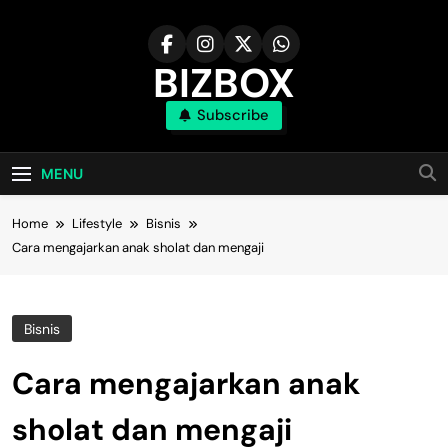
Skip
to
content
BIZBOX
Subscribe
Bizbox – Media Informasi Terkini
MENU
Home
Lifestyle
Bisnis
Cara mengajarkan anak sholat dan mengaji
Bisnis
Cara mengajarkan anak
sholat dan mengaji