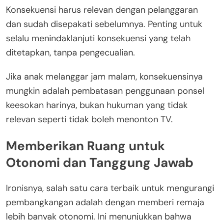
Konsekuensi harus relevan dengan pelanggaran
dan sudah disepakati sebelumnya. Penting untuk
selalu menindaklanjuti konsekuensi yang telah
ditetapkan, tanpa pengecualian.
Jika anak melanggar jam malam, konsekuensinya
mungkin adalah pembatasan penggunaan ponsel
keesokan harinya, bukan hukuman yang tidak
relevan seperti tidak boleh menonton TV.
Memberikan Ruang untuk
Otonomi dan Tanggung Jawab
Ironisnya, salah satu cara terbaik untuk mengurangi
pembangkangan adalah dengan memberi remaja
lebih banyak otonomi. Ini menunjukkan bahwa