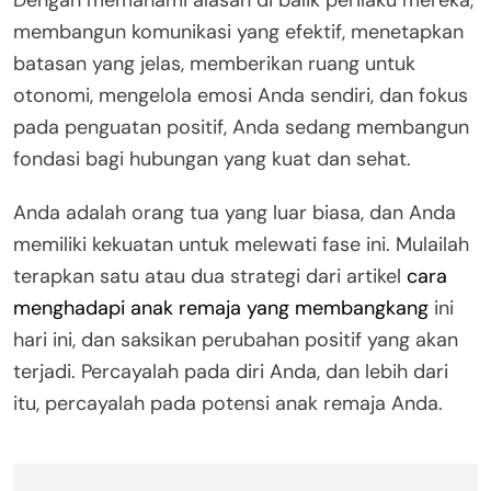
Dengan memahami alasan di balik perilaku mereka,
membangun komunikasi yang efektif, menetapkan
batasan yang jelas, memberikan ruang untuk
otonomi, mengelola emosi Anda sendiri, dan fokus
pada penguatan positif, Anda sedang membangun
fondasi bagi hubungan yang kuat dan sehat.
Anda adalah orang tua yang luar biasa, dan Anda
memiliki kekuatan untuk melewati fase ini. Mulailah
terapkan satu atau dua strategi dari artikel
cara
menghadapi anak remaja yang membangkang
ini
hari ini, dan saksikan perubahan positif yang akan
terjadi. Percayalah pada diri Anda, dan lebih dari
itu, percayalah pada potensi anak remaja Anda.