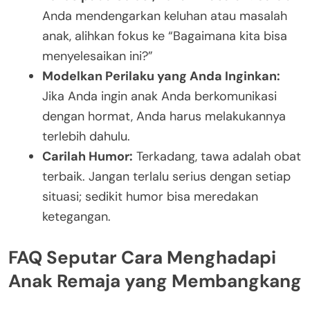
Anda mendengarkan keluhan atau masalah
anak, alihkan fokus ke “Bagaimana kita bisa
menyelesaikan ini?”
Modelkan Perilaku yang Anda Inginkan:
Jika Anda ingin anak Anda berkomunikasi
dengan hormat, Anda harus melakukannya
terlebih dahulu.
Carilah Humor:
Terkadang, tawa adalah obat
terbaik. Jangan terlalu serius dengan setiap
situasi; sedikit humor bisa meredakan
ketegangan.
FAQ Seputar Cara Menghadapi
Anak Remaja yang Membangkang