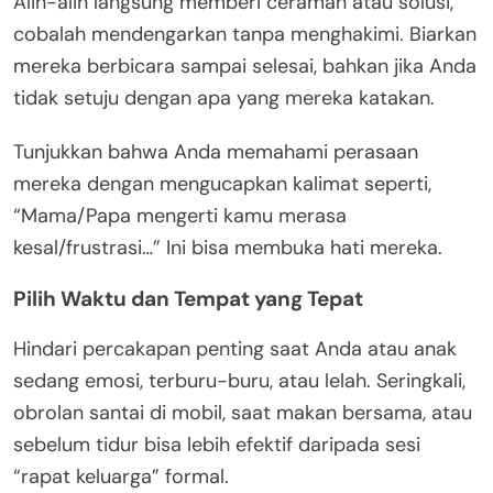
Alih-alih langsung memberi ceramah atau solusi,
cobalah mendengarkan tanpa menghakimi. Biarkan
mereka berbicara sampai selesai, bahkan jika Anda
tidak setuju dengan apa yang mereka katakan.
Tunjukkan bahwa Anda memahami perasaan
mereka dengan mengucapkan kalimat seperti,
“Mama/Papa mengerti kamu merasa
kesal/frustrasi…” Ini bisa membuka hati mereka.
Pilih Waktu dan Tempat yang Tepat
Hindari percakapan penting saat Anda atau anak
sedang emosi, terburu-buru, atau lelah. Seringkali,
obrolan santai di mobil, saat makan bersama, atau
sebelum tidur bisa lebih efektif daripada sesi
“rapat keluarga” formal.