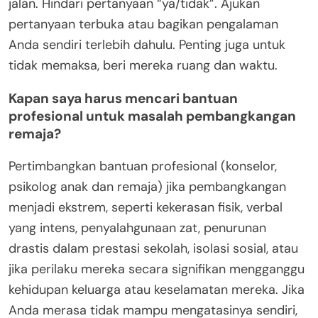
jalan. Hindari pertanyaan “ya/tidak”. Ajukan
pertanyaan terbuka atau bagikan pengalaman
Anda sendiri terlebih dahulu. Penting juga untuk
tidak memaksa, beri mereka ruang dan waktu.
Kapan saya harus mencari bantuan
profesional untuk masalah pembangkangan
remaja?
Pertimbangkan bantuan profesional (konselor,
psikolog anak dan remaja) jika pembangkangan
menjadi ekstrem, seperti kekerasan fisik, verbal
yang intens, penyalahgunaan zat, penurunan
drastis dalam prestasi sekolah, isolasi sosial, atau
jika perilaku mereka secara signifikan mengganggu
kehidupan keluarga atau keselamatan mereka. Jika
Anda merasa tidak mampu mengatasinya sendiri,