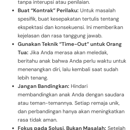
tanpa interupsi atau penilaian.
Buat “Kontrak” Perilaku:
Untuk masalah
spesifik, buat kesepakatan tertulis tentang
ekspektasi dan konsekuensi. Ini memberikan
kejelasan dan rasa tanggung jawab.
Gunakan Teknik “Time-Out” untuk Orang
Tua:
Jika Anda merasa akan meledak,
beritahu anak bahwa Anda perlu waktu untuk
menenangkan diri, lalu kembali saat sudah
lebih tenang.
Jangan Bandingkan:
Hindari
membandingkan anak Anda dengan saudara
atau teman-temannya. Setiap remaja unik,
dan perbandingan hanya akan meningkatkan
rasa tidak aman.
Fokus pada Solusi, Bukan Masalah:
Setelah