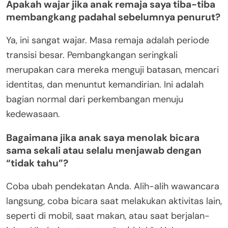
Apakah wajar jika anak remaja saya tiba-tiba
membangkang padahal sebelumnya penurut?
Ya, ini sangat wajar. Masa remaja adalah periode
transisi besar. Pembangkangan seringkali
merupakan cara mereka menguji batasan, mencari
identitas, dan menuntut kemandirian. Ini adalah
bagian normal dari perkembangan menuju
kedewasaan.
Bagaimana jika anak saya menolak bicara
sama sekali atau selalu menjawab dengan
“tidak tahu”?
Coba ubah pendekatan Anda. Alih-alih wawancara
langsung, coba bicara saat melakukan aktivitas lain,
seperti di mobil, saat makan, atau saat berjalan-