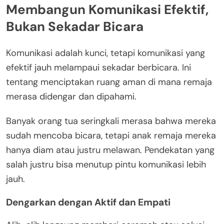
Membangun Komunikasi Efektif,
Bukan Sekadar Bicara
Komunikasi adalah kunci, tetapi komunikasi yang
efektif jauh melampaui sekadar berbicara. Ini
tentang menciptakan ruang aman di mana remaja
merasa didengar dan dipahami.
Banyak orang tua seringkali merasa bahwa mereka
sudah mencoba bicara, tetapi anak remaja mereka
hanya diam atau justru melawan. Pendekatan yang
salah justru bisa menutup pintu komunikasi lebih
jauh.
Dengarkan dengan Aktif dan Empati