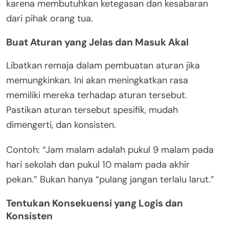
karena membutuhkan ketegasan dan kesabaran
dari pihak orang tua.
Buat Aturan yang Jelas dan Masuk Akal
Libatkan remaja dalam pembuatan aturan jika
memungkinkan. Ini akan meningkatkan rasa
memiliki mereka terhadap aturan tersebut.
Pastikan aturan tersebut spesifik, mudah
dimengerti, dan konsisten.
Contoh: “Jam malam adalah pukul 9 malam pada
hari sekolah dan pukul 10 malam pada akhir
pekan.” Bukan hanya “pulang jangan terlalu larut.”
Tentukan Konsekuensi yang Logis dan
Konsisten