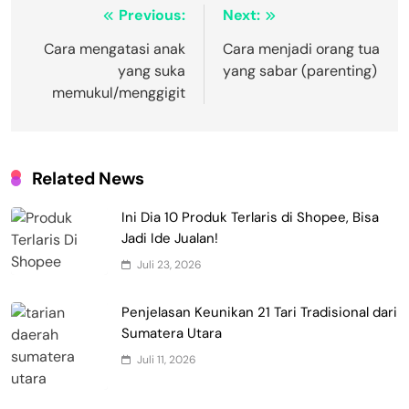
Navigasi
Previous:
Next:
pos
Cara mengatasi anak
Cara menjadi orang tua
yang suka
yang sabar (parenting)
memukul/menggigit
Related News
Ini Dia 10 Produk Terlaris di Shopee, Bisa
Jadi Ide Jualan!
Juli 23, 2026
Penjelasan Keunikan 21 Tari Tradisional dari
Sumatera Utara
Juli 11, 2026