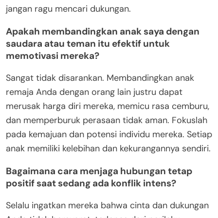
jangan ragu mencari dukungan.
Apakah membandingkan anak saya dengan
saudara atau teman itu efektif untuk
memotivasi mereka?
Sangat tidak disarankan. Membandingkan anak
remaja Anda dengan orang lain justru dapat
merusak harga diri mereka, memicu rasa cemburu,
dan memperburuk perasaan tidak aman. Fokuslah
pada kemajuan dan potensi individu mereka. Setiap
anak memiliki kelebihan dan kekurangannya sendiri.
Bagaimana cara menjaga hubungan tetap
positif saat sedang ada konflik intens?
Selalu ingatkan mereka bahwa cinta dan dukungan