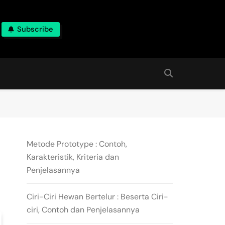
Subscribe
Metode Prototype : Contoh,
Karakteristik, Kriteria dan
Penjelasannya
Ciri-Ciri Hewan Bertelur : Beserta Ciri-
ciri, Contoh dan Penjelasannya