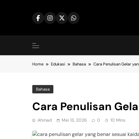
Skip
to
content
Home
Edukasi
Bahasa
Cara Penulisan Gelar ya
Bahasa
Cara Penulisan Gela
Ahmad
Mei 13, 2026
0
10 Mins