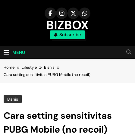
Skip
to
content
BIZBOX
Subscribe
Bizbox – Media Informasi Terkini
MENU
Home
Lifestyle
Bisnis
Cara setting sensitivitas PUBG Mobile (no recoil)
Bisnis
Cara setting sensitivitas
PUBG Mobile (no recoil)