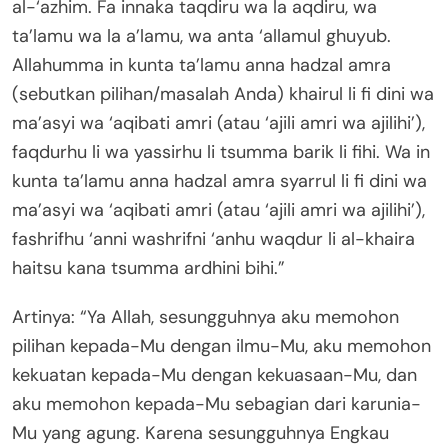
al-‘azhim. Fa innaka taqdiru wa la aqdiru, wa
ta’lamu wa la a’lamu, wa anta ‘allamul ghuyub.
Allahumma in kunta ta’lamu anna hadzal amra
(sebutkan pilihan/masalah Anda) khairul li fi dini wa
ma’asyi wa ‘aqibati amri (atau ‘ajili amri wa ajilihi’),
faqdurhu li wa yassirhu li tsumma barik li fihi. Wa in
kunta ta’lamu anna hadzal amra syarrul li fi dini wa
ma’asyi wa ‘aqibati amri (atau ‘ajili amri wa ajilihi’),
fashrifhu ‘anni washrifni ‘anhu waqdur li al-khaira
haitsu kana tsumma ardhini bihi.”
Artinya: “Ya Allah, sesungguhnya aku memohon
pilihan kepada-Mu dengan ilmu-Mu, aku memohon
kekuatan kepada-Mu dengan kekuasaan-Mu, dan
aku memohon kepada-Mu sebagian dari karunia-
Mu yang agung. Karena sesungguhnya Engkau