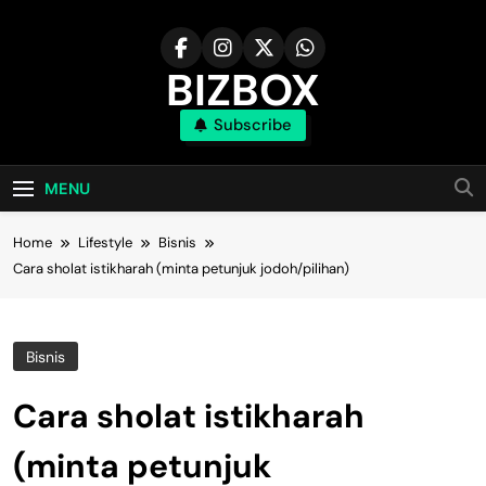
Skip
to
content
BIZBOX
Subscribe
Bizbox – Media Informasi Terkini
MENU
Home
Lifestyle
Bisnis
Cara sholat istikharah (minta petunjuk jodoh/pilihan)
Bisnis
Cara sholat istikharah
(minta petunjuk