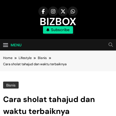
Skip
to
content
BIZBOX
Subscribe
Bizbox – Media Informasi Terkini
MENU
Home
Lifestyle
Bisnis
Cara sholat tahajud dan waktu terbaiknya
Bisnis
Cara sholat tahajud dan
waktu terbaiknya