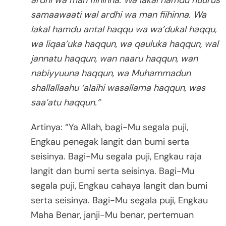
ardhi wa man fiihinna. Wa lakal hamdu nuurus
samaawaati wal ardhi wa man fiihinna. Wa
lakal hamdu antal haqqu wa wa’dukal haqqu,
wa liqaa’uka haqqun, wa qauluka haqqun, wal
jannatu haqqun, wan naaru haqqun, wan
nabiyyuuna haqqun, wa Muhammadun
shallallaahu ‘alaihi wasallama haqqun, was
saa’atu haqqun.”
Artinya: “Ya Allah, bagi-Mu segala puji,
Engkau penegak langit dan bumi serta
seisinya. Bagi-Mu segala puji, Engkau raja
langit dan bumi serta seisinya. Bagi-Mu
segala puji, Engkau cahaya langit dan bumi
serta seisinya. Bagi-Mu segala puji, Engkau
Maha Benar, janji-Mu benar, pertemuan