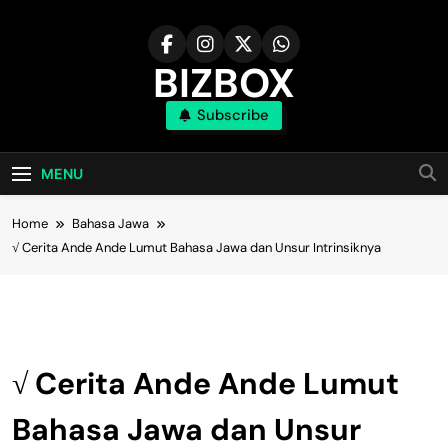
Skip
to
content
BIZBOX
Subscribe
Bizbox – Media Informasi Terkini
MENU
Home
Bahasa Jawa
√ Cerita Ande Ande Lumut Bahasa Jawa dan Unsur Intrinsiknya
Bahasa Jawa
√ Cerita Ande Ande Lumut
Bahasa Jawa dan Unsur