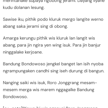
merintahake supaya ngobong jerami. Dayang liyane
kudu dolanan lesung.
Sawise iku, pithik podo kluruk mergo langite werno
abang saka jerami sing di obong.
Amarga kerungu pithik wis kluruk lan langit wis
abang, para jin ngira yen wing isuk. Para jin banjur
ninggalake kerjoane.
Bandung Bondowoso jengkel banget lan isih nyoba
ngrampungaken candhi sing iseh durung di bangun.
Nanging saiki wis isuk, Roro Jonggrang mesam-
mesem merga wis marem nggagalke Bandung
Bondowoso.