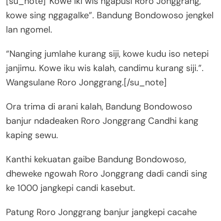
[su_note]”Kowe iki wis ngapusi Roro Jonggrang,
kowe sing nggagalke”. Bandung Bondowoso jengkel
lan ngomel.
“Nanging jumlahe kurang siji, kowe kudu iso netepi
janjimu. Kowe iku wis kalah, candimu kurang siji.”.
Wangsulane Roro Jonggrang.[/su_note]
Ora trima di arani kalah, Bandung Bondowoso
banjur ndadeaken Roro Jonggrang Candhi kang
kaping sewu.
Kanthi kekuatan gaibe Bandung Bondowoso,
dheweke ngowah Roro Jonggrang dadi candi sing
ke 1000 jangkepi candi kasebut.
Patung Roro Jonggrang banjur jangkepi cacahe