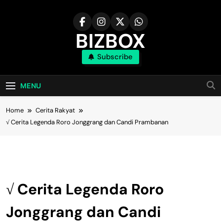
Skip
to
content
BIZBOX
Subscribe
Bizbox – Media Informasi Terkini
MENU
Home
Cerita Rakyat
√ Cerita Legenda Roro Jonggrang dan Candi Prambanan
Cerita Rakyat
√ Cerita Legenda Roro
Jonggrang dan Candi