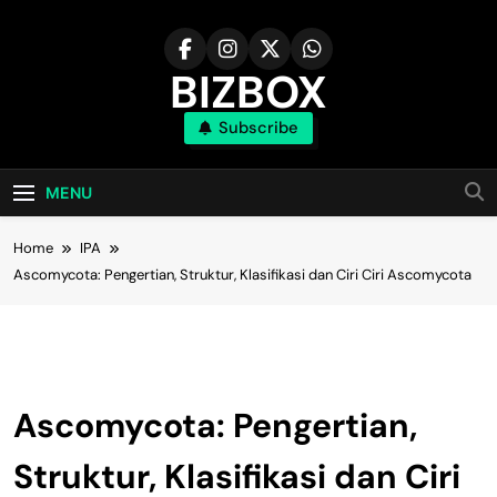
Skip
to
content
BIZBOX
Subscribe
Bizbox – Media Informasi Terkini
MENU
Home
IPA
Ascomycota: Pengertian, Struktur, Klasifikasi dan Ciri Ciri Ascomycota
IPA
Ascomycota: Pengertian,
Struktur, Klasifikasi dan Ciri