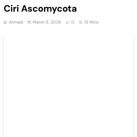
Ciri Ascomycota
Ahmad
Maret 9, 2026
0
13 Mins