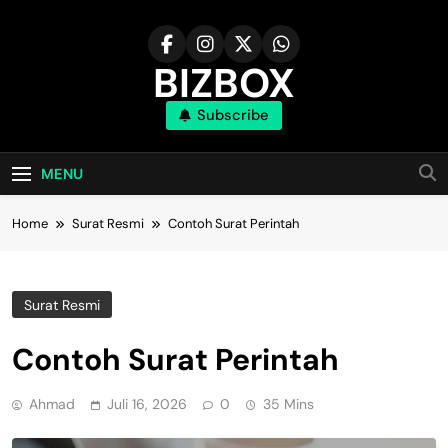
Skip
to
content
BIZBOX
Subscribe
Bizbox – Media Informasi Terkini
MENU
Home
Surat Resmi
Contoh Surat Perintah
Surat Resmi
Contoh Surat Perintah
Ahmad
Juli 16, 2026
0
35 Mins