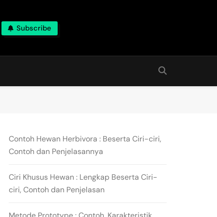
Subscribe
Contoh Hewan Herbivora : Beserta Ciri-ciri,
Contoh dan Penjelasannya
Ciri Khusus Hewan : Lengkap Beserta Ciri-
ciri, Contoh dan Penjelasan
Metode Prototype : Contoh, Karakteristik,