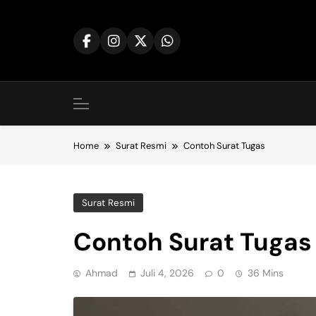
Skip
to
content
Home
Surat Resmi
Contoh Surat Tugas
Surat Resmi
Contoh Surat Tugas
Ahmad
Juli 4, 2026
0
36 Mins