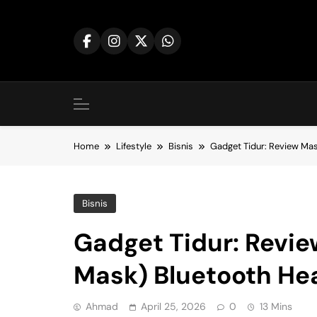
Skip
to
content
Home
Lifestyle
Bisnis
Gadget Tidur: Review Ma
Bisnis
Gadget Tidur: Revi
Mask) Bluetooth H
Ahmad
April 25, 2026
0
13 Mins