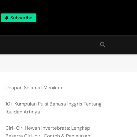
Subscribe
Ucapan Selamat Menikah
10+ Kumpulan Puisi Bahasa Inggris Tentang
Ibu dan Artinya
Ciri-Ciri Hewan Invertebrata: Lengkap
Beserta Ciri-ciri, Contoh & Penjelasan