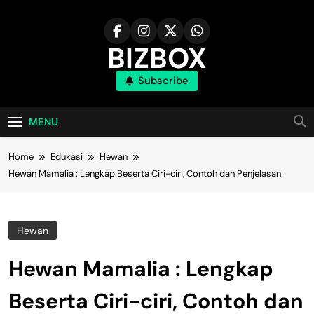
Skip
to
content
BIZBOX
Subscribe
Bizbox – Media Informasi Terkini
MENU
Home
Edukasi
Hewan
Hewan Mamalia : Lengkap Beserta Ciri-ciri, Contoh dan Penjelasan
Hewan
Hewan Mamalia : Lengkap
Beserta Ciri-ciri, Contoh dan