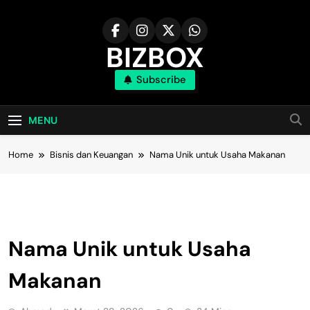
Skip
to
content
BIZBOX
Subscribe
Bizbox – Media Informasi Terkini
MENU
Home
Bisnis dan Keuangan
Nama Unik untuk Usaha Makanan
Bisnis Dan Keuangan
Nama Unik untuk Usaha
Makanan