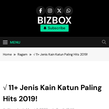
Skip
to
content
BIZBOX
Subscribe
Bizbox – Media Informasi Terkini
MENU
Home
Ragam
√ 11+ Jenis Kain Katun Paling Hits 2019!
Ragam
√ 11+ Jenis Kain Katun Paling
Hits 2019!