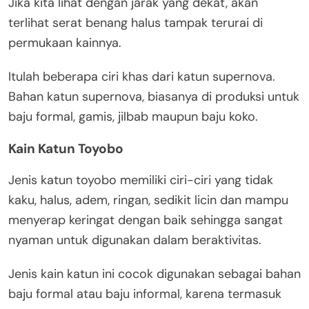
Jika kita lihat dengan jarak yang dekat, akan
terlihat serat benang halus tampak terurai di
permukaan kainnya.
Itulah beberapa ciri khas dari katun supernova.
Bahan katun supernova, biasanya di produksi untuk
baju formal, gamis, jilbab maupun baju koko.
Kain Katun Toyobo
Jenis katun toyobo memiliki ciri-ciri yang tidak
kaku, halus, adem, ringan, sedikit licin dan mampu
menyerap keringat dengan baik sehingga sangat
nyaman untuk digunakan dalam beraktivitas.
Jenis kain katun ini cocok digunakan sebagai bahan
baju formal atau baju informal, karena termasuk