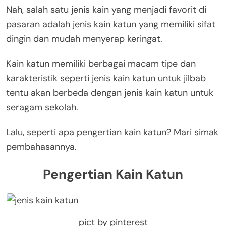
Nah, salah satu jenis kain yang menjadi favorit di
pasaran adalah jenis kain katun yang memiliki sifat
dingin dan mudah menyerap keringat.
Kain katun memiliki berbagai macam tipe dan
karakteristik seperti jenis kain katun untuk jilbab
tentu akan berbeda dengan jenis kain katun untuk
seragam sekolah.
Lalu, seperti apa pengertian kain katun? Mari simak
pembahasannya.
Pengertian Kain Katun
pict by pinterest