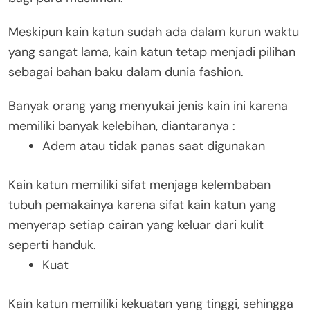
Meskipun kain katun sudah ada dalam kurun waktu
yang sangat lama, kain katun tetap menjadi pilihan
sebagai bahan baku dalam dunia fashion.
Banyak orang yang menyukai jenis kain ini karena
memiliki banyak kelebihan, diantaranya :
Adem atau tidak panas saat digunakan
Kain katun memiliki sifat menjaga kelembaban
tubuh pemakainya karena sifat kain katun yang
menyerap setiap cairan yang keluar dari kulit
seperti handuk.
Kuat
Kain katun memiliki kekuatan yang tinggi, sehingga