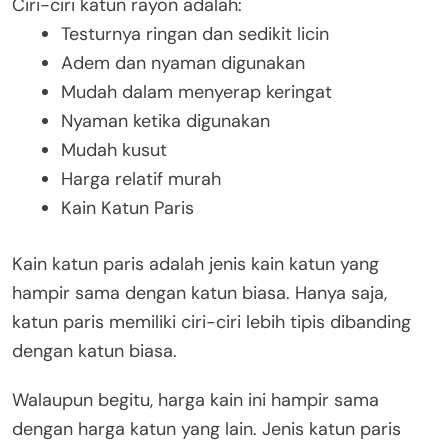
Ciri-ciri katun rayon adalah:
Testurnya ringan dan sedikit licin
Adem dan nyaman digunakan
Mudah dalam menyerap keringat
Nyaman ketika digunakan
Mudah kusut
Harga relatif murah
Kain Katun Paris
Kain katun paris adalah jenis kain katun yang
hampir sama dengan katun biasa. Hanya saja,
katun paris memiliki ciri-ciri lebih tipis dibanding
dengan katun biasa.
Walaupun begitu, harga kain ini hampir sama
dengan harga katun yang lain. Jenis katun paris