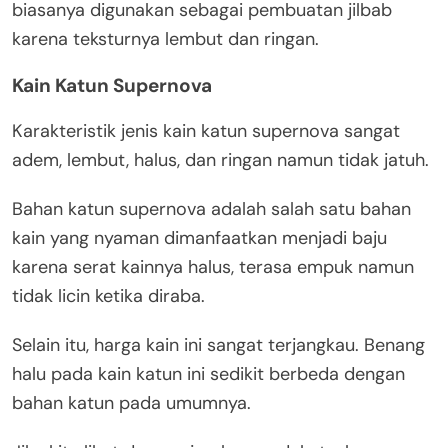
biasanya digunakan sebagai pembuatan jilbab
karena teksturnya lembut dan ringan.
Kain Katun Supernova
Karakteristik jenis kain katun supernova sangat
adem, lembut, halus, dan ringan namun tidak jatuh.
Bahan katun supernova adalah salah satu bahan
kain yang nyaman dimanfaatkan menjadi baju
karena serat kainnya halus, terasa empuk namun
tidak licin ketika diraba.
Selain itu, harga kain ini sangat terjangkau. Benang
halu pada kain katun ini sedikit berbeda dengan
bahan katun pada umumnya.