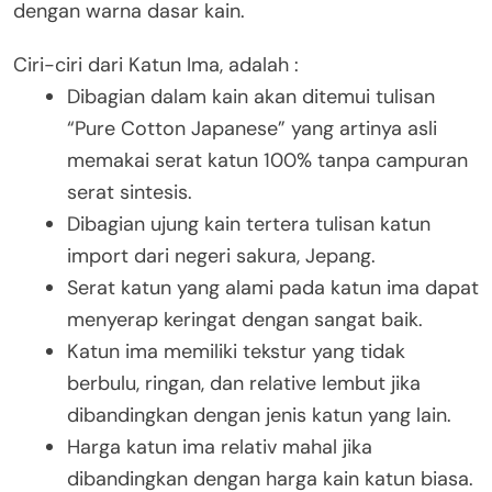
dengan warna dasar kain.
Ciri-ciri dari Katun Ima, adalah :
Dibagian dalam kain akan ditemui tulisan
“Pure Cotton Japanese” yang artinya asli
memakai serat katun 100% tanpa campuran
serat sintesis.
Dibagian ujung kain tertera tulisan katun
import dari negeri sakura, Jepang.
Serat katun yang alami pada katun ima dapat
menyerap keringat dengan sangat baik.
Katun ima memiliki tekstur yang tidak
berbulu, ringan, dan relative lembut jika
dibandingkan dengan jenis katun yang lain.
Harga katun ima relativ mahal jika
dibandingkan dengan harga kain katun biasa.