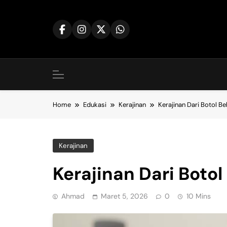
Skip
to
content
Home
Edukasi
Kerajinan
Kerajinan Dari Botol B
Kerajinan
Kerajinan Dari Botol
Ahmad
Maret 5, 2026
0
10 Mins