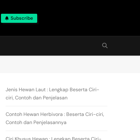
Subscribe
Jenis Hewan Laut : Lengkap Beserta Ciri-
ciri, Contoh dan Penjelasan
Contoh Hewan Herbivora : Beserta Ciri-ciri,
Contoh dan Penjelasannya
Ciri Khusus Hewan : Lengkap Beserta Ciri-