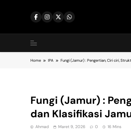
Skip
to
content
Home
IPA
Fungi (Jamur) : Pengertian, Ciri ciri, Stru
IPA
Fungi (Jamur) : Penge
dan Klasifikasi Jam
Ahmad
Maret 9, 2026
0
16 Mins