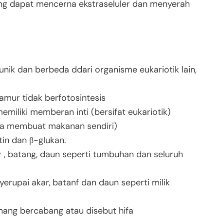
ng dapat mencerna ekstraseluler dan menyerah
nik dan berbeda ddari organisme eukariotik lain,
amur tidak berfotosintesis
miliki memberan inti (bersifat eukariotik)
isa membuat makanan sendiri)
itin dan
β
-glukan.
r , batang, daun seperti tumbuhan dan seluruh
yerupai akar, batanf dan daun seperti milik
nang bercabang atau disebut hifa