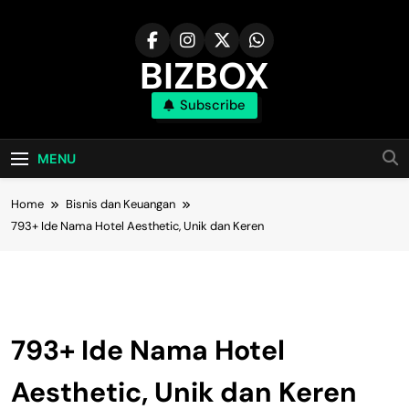
Skip
to
content
BIZBOX
Subscribe
Bizbox – Media Informasi Terkini
MENU
Home
Bisnis dan Keuangan
793+ Ide Nama Hotel Aesthetic, Unik dan Keren
Bisnis Dan Keuangan
793+ Ide Nama Hotel
Aesthetic, Unik dan Keren