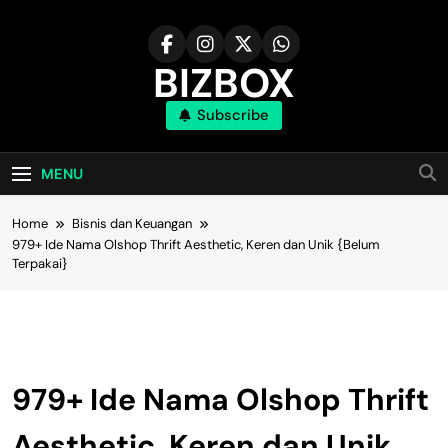
Skip
to
content
BIZBOX
Subscribe
Bizbox – Media Informasi Terkini
MENU
Home
Bisnis dan Keuangan
979+ Ide Nama Olshop Thrift Aesthetic, Keren dan Unik {Belum
Terpakai}
Bisnis Dan Keuangan
979+ Ide Nama Olshop Thrift
Aesthetic, Keren dan Unik