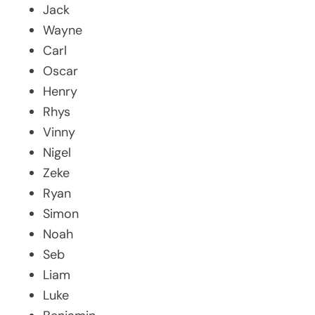
Jack
Wayne
Carl
Oscar
Henry
Rhys
Vinny
Nigel
Zeke
Ryan
Simon
Noah
Seb
Liam
Luke