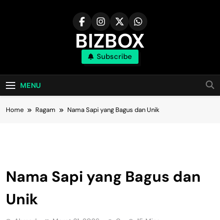
Skip
to
content
BIZBOX
Subscribe
Bizbox – Media Informasi Terkini
MENU
Home
Ragam
Nama Sapi yang Bagus dan Unik
Ragam
Nama Sapi yang Bagus dan
Unik