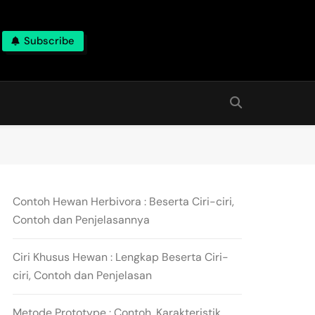
Subscribe
Contoh Hewan Herbivora : Beserta Ciri-ciri,
Contoh dan Penjelasannya
Ciri Khusus Hewan : Lengkap Beserta Ciri-
ciri, Contoh dan Penjelasan
Metode Prototype : Contoh, Karakteristik,