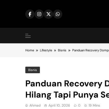
Skip
to
content
Home
Lifestyle
Bisnis
Panduan Recovery Dompet
Bisnis
Panduan Recovery D
Hilang Tapi Punya S
Ahmad
April 10, 2026
0
19 Mins