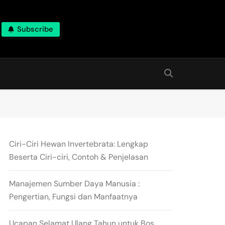
Subscribe
Ciri-Ciri Hewan Invertebrata: Lengkap
Beserta Ciri-ciri, Contoh & Penjelasan
Manajemen Sumber Daya Manusia :
Pengertian, Fungsi dan Manfaatnya
Ucapan Selamat Ulang Tahun untuk Bos