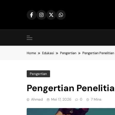
Skip
to
content
Home
Edukasi
Pengertian
Pengertian Penelitian
Pengertian
Pengertian Peneliti
Ahmad
Mei 17, 2026
0
7 Mins