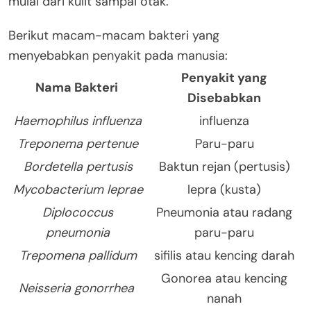
mulai dari kulit sampai otak.
Berikut macam-macam bakteri yang
menyebabkan penyakit pada manusia:
Penyakit yang
Nama Bakteri
Disebabkan
Haemophilus influenza
influenza
Treponema pertenue
Paru-paru
Bordetella pertusis
Baktun rejan (pertusis)
Mycobacterium leprae
lepra (kusta)
Diplococcus
Pneumonia atau radang
pneumonia
paru-paru
Trepomena pallidum
sifilis atau kencing darah
Gonorea atau kencing
Neisseria gonorrhea
nanah