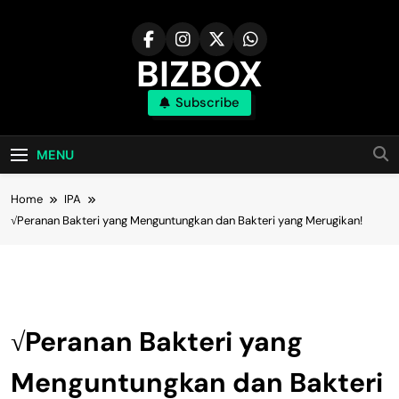
Skip
to
content
BIZBOX
Subscribe
Bizbox – Media Informasi Terkini
MENU
Home
IPA
√Peranan Bakteri yang Menguntungkan dan Bakteri yang Merugikan!
IPA
√Peranan Bakteri yang
Menguntungkan dan Bakteri