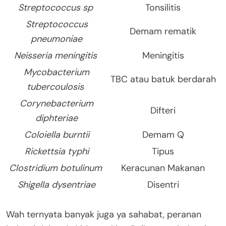
Streptococcus sp
Tonsilitis
Streptococcus
Demam rematik
pneumoniae
Neisseria meningitis
Meningitis
Mycobacterium
TBC atau batuk berdarah
tubercoulosis
Corynebacterium
Difteri
diphteriae
Coloiella burntii
Demam Q
Rickettsia typhi
Tipus
Clostridium botulinum
Keracunan Makanan
Shigella dysentriae
Disentri
Wah ternyata banyak juga ya sahabat, peranan