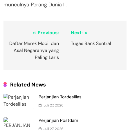
munculnya Perang Dunia II.
Navigasi
Previous:
Next:
pos
Daftar Merek Mobil dan
Tugas Bank Sentral
Asal Negaranya yang
Paling Laris
Related News
Perjanjian Tordesillas
Juli 27, 2026
Perjanjian Postdam
Juli 27, 2026