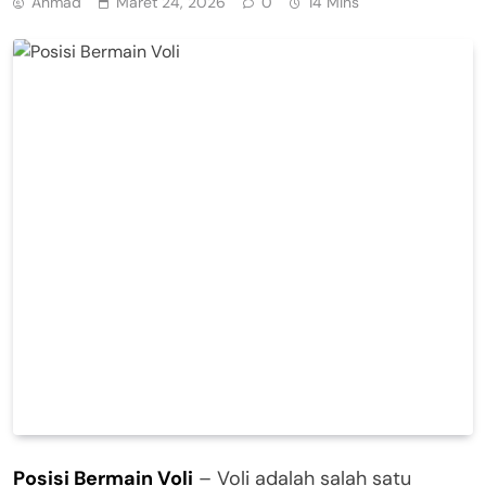
Ahmad
Maret 24, 2026
0
14 Mins
Posisi Bermain Voli
– Voli adalah salah satu