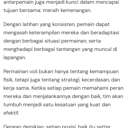
antarpemain juga menjadi kunci dalam mencapai
tujuan bersama: meraih kemenangan.
Dengan latihan yang konsisten, pemain dapat
mengasah keterampilan mereka dan beradaptasi
dengan berbagai situasi permainan, serta
menghadapi berbagai tantangan yang muncul di
lapangan.
Permainan voli bukan hanya tentang kemampuan
fisik, tetapi juga tentang strategi, kecerdasan, dan
kerja sama. Ketika setiap pemain memahami peran
mereka dan menjalankannya dengan baik, tim akan
tumbuh menjadi satu kesatuan yang kuat dan
efektif.
Dengan demikian, setiap posisi, baik itu setter,