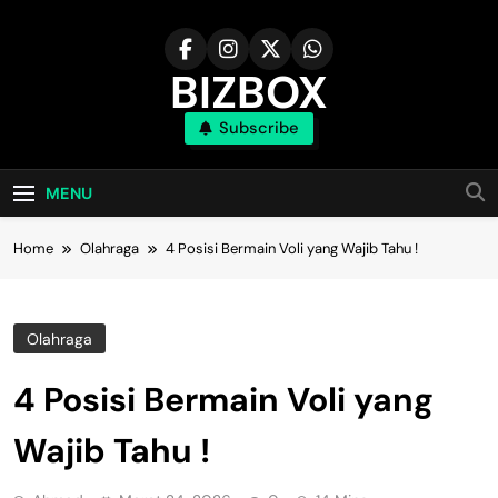
Skip
to
content
BIZBOX
Subscribe
Bizbox – Media Informasi Terkini
MENU
Home
Olahraga
4 Posisi Bermain Voli yang Wajib Tahu !
Olahraga
4 Posisi Bermain Voli yang
Wajib Tahu !