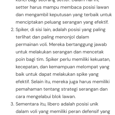
setter harus mampu membaca posisi lawan
dan mengambil keputusan yang terbaik untuk
menciptakan peluang serangan yang efektif.
Spiker, di sisi lain, adalah posisi yang paling
terlihat dan paling menonjol dalam
permainan voli. Mereka bertanggung jawab
untuk melakukan serangan dan mencetak
poin bagi tim. Spiker perlu memiliki kekuatan,
kecepatan, dan kemampuan melompat yang
baik untuk dapat melakukan spike yang
efektif. Selain itu, mereka juga harus memiliki
pemahaman tentang strategi serangan dan
cara mengelabui blok lawan.
Sementara itu, libero adalah posisi unik
dalam voli yang memiliki peran defensif yang