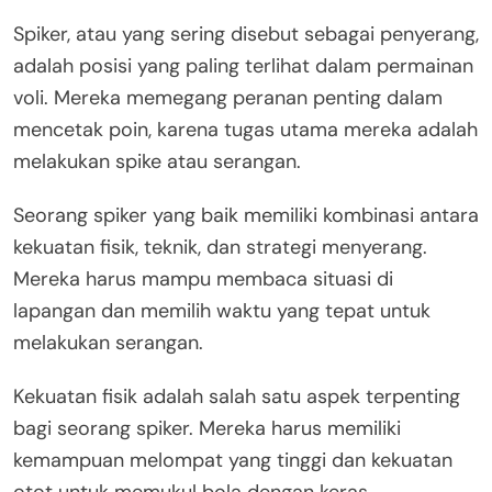
Spiker, atau yang sering disebut sebagai penyerang,
adalah posisi yang paling terlihat dalam permainan
voli. Mereka memegang peranan penting dalam
mencetak poin, karena tugas utama mereka adalah
melakukan spike atau serangan.
Seorang spiker yang baik memiliki kombinasi antara
kekuatan fisik, teknik, dan strategi menyerang.
Mereka harus mampu membaca situasi di
lapangan dan memilih waktu yang tepat untuk
melakukan serangan.
Kekuatan fisik adalah salah satu aspek terpenting
bagi seorang spiker. Mereka harus memiliki
kemampuan melompat yang tinggi dan kekuatan
otot untuk memukul bola dengan keras.