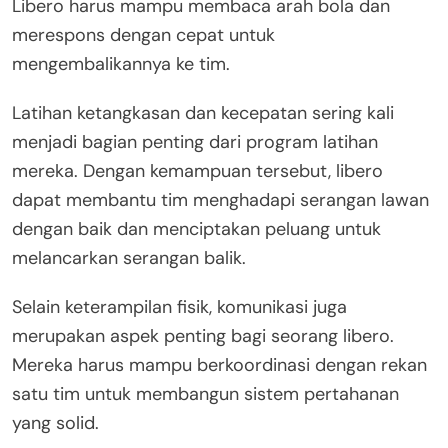
Libero harus mampu membaca arah bola dan
merespons dengan cepat untuk
mengembalikannya ke tim.
Latihan ketangkasan dan kecepatan sering kali
menjadi bagian penting dari program latihan
mereka. Dengan kemampuan tersebut, libero
dapat membantu tim menghadapi serangan lawan
dengan baik dan menciptakan peluang untuk
melancarkan serangan balik.
Selain keterampilan fisik, komunikasi juga
merupakan aspek penting bagi seorang libero.
Mereka harus mampu berkoordinasi dengan rekan
satu tim untuk membangun sistem pertahanan
yang solid.