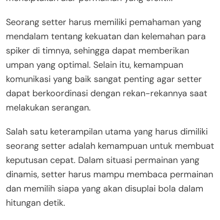
Seorang setter harus memiliki pemahaman yang
mendalam tentang kekuatan dan kelemahan para
spiker di timnya, sehingga dapat memberikan
umpan yang optimal. Selain itu, kemampuan
komunikasi yang baik sangat penting agar setter
dapat berkoordinasi dengan rekan-rekannya saat
melakukan serangan.
Salah satu keterampilan utama yang harus dimiliki
seorang setter adalah kemampuan untuk membuat
keputusan cepat. Dalam situasi permainan yang
dinamis, setter harus mampu membaca permainan
dan memilih siapa yang akan disuplai bola dalam
hitungan detik.