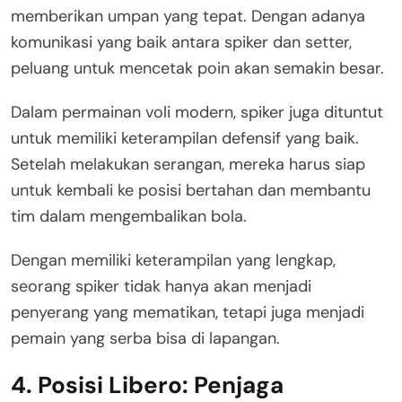
memberikan umpan yang tepat. Dengan adanya
komunikasi yang baik antara spiker dan setter,
peluang untuk mencetak poin akan semakin besar.
Dalam permainan voli modern, spiker juga dituntut
untuk memiliki keterampilan defensif yang baik.
Setelah melakukan serangan, mereka harus siap
untuk kembali ke posisi bertahan dan membantu
tim dalam mengembalikan bola.
Dengan memiliki keterampilan yang lengkap,
seorang spiker tidak hanya akan menjadi
penyerang yang mematikan, tetapi juga menjadi
pemain yang serba bisa di lapangan.
4. Posisi Libero: Penjaga