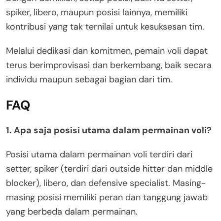
spiker, libero, maupun posisi lainnya, memiliki
kontribusi yang tak ternilai untuk kesuksesan tim.
Melalui dedikasi dan komitmen, pemain voli dapat
terus berimprovisasi dan berkembang, baik secara
individu maupun sebagai bagian dari tim.
FAQ
1. Apa saja posisi utama dalam permainan voli?
Posisi utama dalam permainan voli terdiri dari
setter, spiker (terdiri dari outside hitter dan middle
blocker), libero, dan defensive specialist. Masing-
masing posisi memiliki peran dan tanggung jawab
yang berbeda dalam permainan.