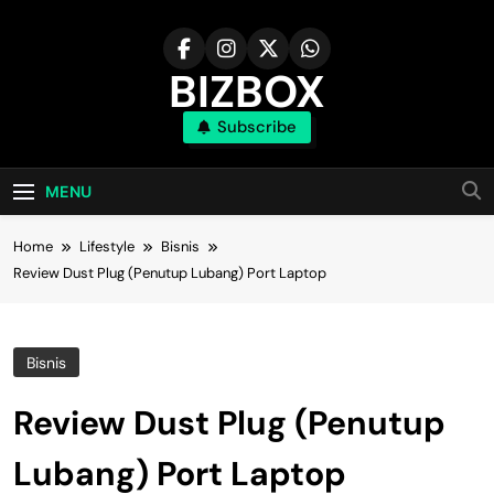
Skip
to
content
BIZBOX
Subscribe
Bizbox – Media Informasi Terkini
MENU
Home
Lifestyle
Bisnis
Review Dust Plug (Penutup Lubang) Port Laptop
Bisnis
Review Dust Plug (Penutup
Lubang) Port Laptop