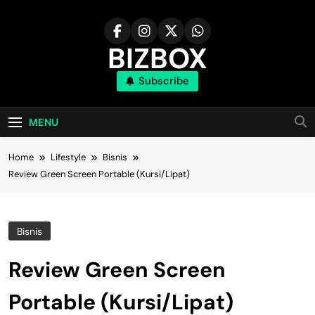
Skip
to
content
BIZBOX
Subscribe
Bizbox – Media Informasi Terkini
MENU
Home
Lifestyle
Bisnis
Review Green Screen Portable (Kursi/Lipat)
Bisnis
Review Green Screen
Portable (Kursi/Lipat)