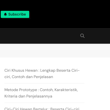
Subscribe
Ciri Khusus Hewan : Lengkap Beserta Ciri-
ciri, Contoh dan Penjelasan
Metode Prototype : Contoh, Karakteristik,
Kriteria dan Penjelasannya
Ciri-Ciri Hewan Bertelur : Beserta Ciri-ciri,