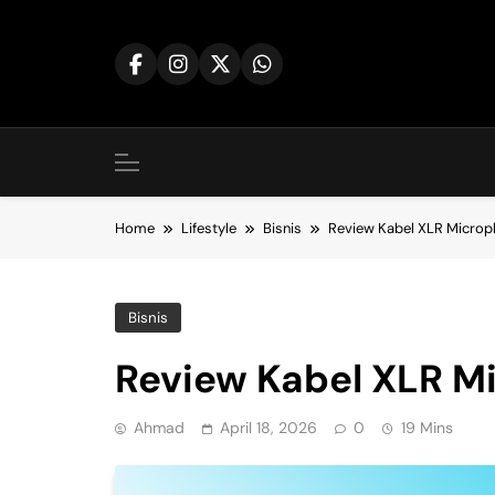
Skip
to
content
Home
Lifestyle
Bisnis
Review Kabel XLR Micro
Bisnis
Review Kabel XLR M
Ahmad
April 18, 2026
0
19 Mins