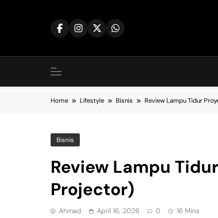
Skip
to
content
Home
Lifestyle
Bisnis
Review Lampu Tidur Proye
Bisnis
Review Lampu Tidur 
Projector)
Ahmad
April 16, 2026
0
16 Mins