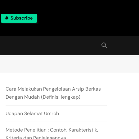
Subscribe
Cara Melakukan Pengelolaan Arsip Berkas
Dengan Mudah (Definisi lengkap)
Ucapan Selamat Umroh
Metode Penelitian : Contoh, Karakteristik,
Kriteria dan Penjelasannya