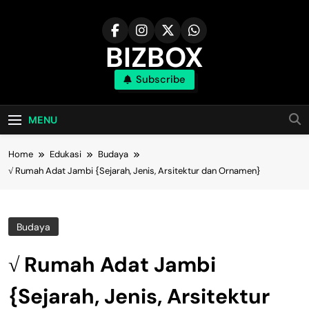
Skip
to
content
BIZBOX
Subscribe
Bizbox – Media Informasi Terkini
MENU
Home
Edukasi
Budaya
√ Rumah Adat Jambi {Sejarah, Jenis, Arsitektur dan Ornamen}
Budaya
√ Rumah Adat Jambi
{Sejarah, Jenis, Arsitektur