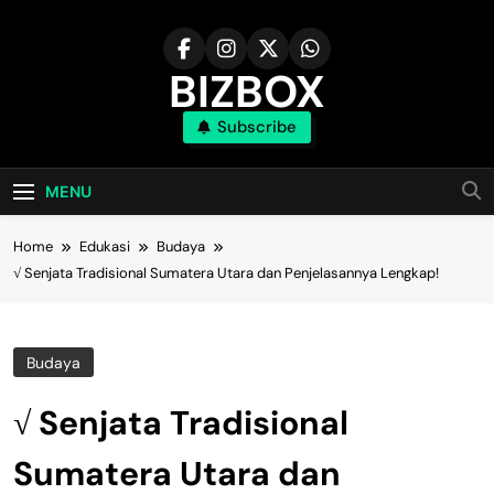
Skip
to
content
BIZBOX
Subscribe
Bizbox – Media Informasi Terkini
MENU
Home
Edukasi
Budaya
√ Senjata Tradisional Sumatera Utara dan Penjelasannya Lengkap!
Budaya
√ Senjata Tradisional
Sumatera Utara dan