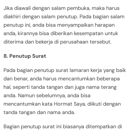
Jika diawali dengan salam pembuka, maka harus
diakhiri dengan salam penutup. Pada bagian salam
penutup ini, anda bisa menyampaikan harapan
anda, kirannya bisa diberikan kesempatan untuk
diterima dan bekerja di perusahaan tersebut.
8. Penutup Surat
Pada bagian penutup surat lamaran kerja yang baik
dan benar, anda harus mencantumkan beberapa
hal, seperti tanda tangan dan juga nama terang
anda. Namun sebelumnya, anda bisa
mencantumkan kata Hormat Saya, diikuti dengan
tanda tangan dan nama anda.
Bagian penutup surat ini biasanya ditempatkan di