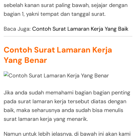
sebelah kanan surat paling bawah, sejajar dengan
bagian 1, yakni tempat dan tanggal surat.
Baca Juga:
Contoh Surat Lamaran Kerja Yang Baik
Contoh Surat Lamaran Kerja
Yang Benar
Jika anda sudah memahami bagian bagian penting
pada surat lamaran kerja tersebut diatas dengan
baik, maka seharusnya anda sudah bisa menulis
surat lamaran kerja yang menarik.
Namun untuk lebih jelasnya, di bawah ini akan kami