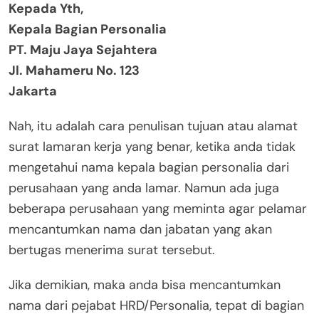
Kepada Yth,
Kepala Bagian Personalia
PT. Maju Jaya Sejahtera
Jl. Mahameru No. 123
Jakarta
Nah, itu adalah cara penulisan tujuan atau alamat
surat lamaran kerja yang benar, ketika anda tidak
mengetahui nama kepala bagian personalia dari
perusahaan yang anda lamar. Namun ada juga
beberapa perusahaan yang meminta agar pelamar
mencantumkan nama dan jabatan yang akan
bertugas menerima surat tersebut.
Jika demikian, maka anda bisa mencantumkan
nama dari pejabat HRD/Personalia, tepat di bagian