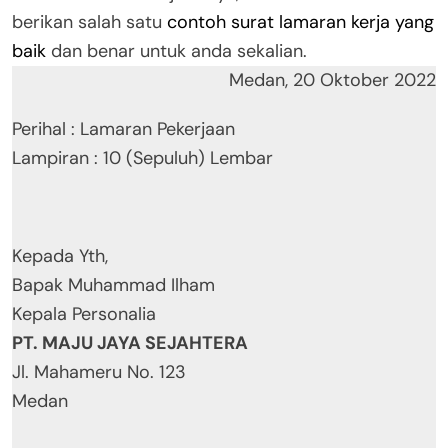
berikan salah satu
contoh surat lamaran kerja yang
baik
dan benar untuk anda sekalian.
Medan, 20 Oktober 2022
Perihal : Lamaran Pekerjaan
Lampiran : 10 (Sepuluh) Lembar
Kepada Yth,
Bapak Muhammad Ilham
Kepala Personalia
PT. MAJU JAYA SEJAHTERA
Jl. Mahameru No. 123
Medan