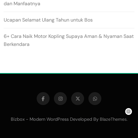
dan Manfaatnya
Ucapan Selamat Ulang Tahun untuk Bos
6+ Cara Naik Motor Kopling Supaya Aman & Nyaman Saat
Berkendara
Bizbox - Modern WordPress Developed By
.
BlazeThemes