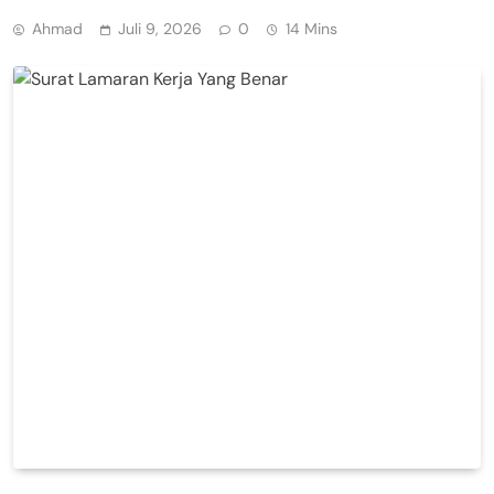
Ahmad
Juli 9, 2026
0
14 Mins