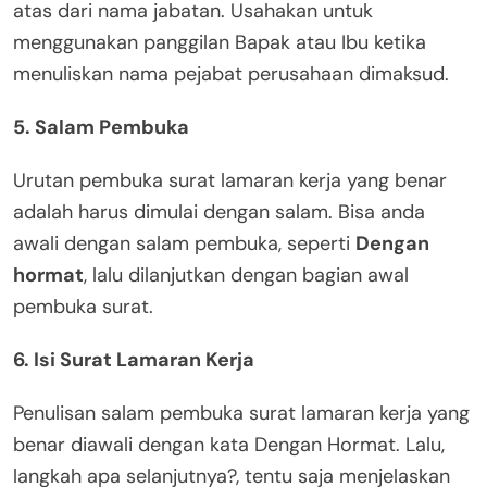
atas dari nama jabatan. Usahakan untuk
menggunakan panggilan Bapak atau Ibu ketika
menuliskan nama pejabat perusahaan dimaksud.
5. Salam Pembuka
Urutan pembuka surat lamaran kerja yang benar
adalah harus dimulai dengan salam. Bisa anda
awali dengan salam pembuka, seperti
Dengan
hormat
, lalu dilanjutkan dengan bagian awal
pembuka surat.
6. Isi Surat Lamaran Kerja
Penulisan salam pembuka surat lamaran kerja yang
benar diawali dengan kata Dengan Hormat. Lalu,
langkah apa selanjutnya?, tentu saja menjelaskan