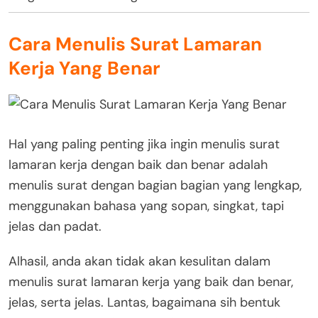
Cara Menulis Surat Lamaran
Kerja Yang Benar
Hal yang paling penting jika ingin menulis surat
lamaran kerja dengan baik dan benar adalah
menulis surat dengan bagian bagian yang lengkap,
menggunakan bahasa yang sopan, singkat, tapi
jelas dan padat.
Alhasil, anda akan tidak akan kesulitan dalam
menulis surat lamaran kerja yang baik dan benar,
jelas, serta jelas. Lantas, bagaimana sih bentuk