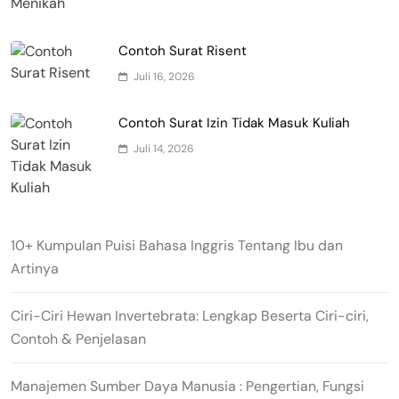
Contoh Surat Risent
Juli 16, 2026
Contoh Surat Izin Tidak Masuk Kuliah
Juli 14, 2026
10+ Kumpulan Puisi Bahasa Inggris Tentang Ibu dan
Artinya
Ciri-Ciri Hewan Invertebrata: Lengkap Beserta Ciri-ciri,
Contoh & Penjelasan
Manajemen Sumber Daya Manusia : Pengertian, Fungsi