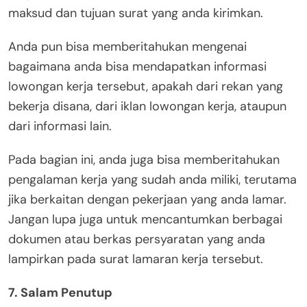
maksud dan tujuan surat yang anda kirimkan.
Anda pun bisa memberitahukan mengenai
bagaimana anda bisa mendapatkan informasi
lowongan kerja tersebut, apakah dari rekan yang
bekerja disana, dari iklan lowongan kerja, ataupun
dari informasi lain.
Pada bagian ini, anda juga bisa memberitahukan
pengalaman kerja yang sudah anda miliki, terutama
jika berkaitan dengan pekerjaan yang anda lamar.
Jangan lupa juga untuk mencantumkan berbagai
dokumen atau berkas persyaratan yang anda
lampirkan pada surat lamaran kerja tersebut.
7. Salam Penutup