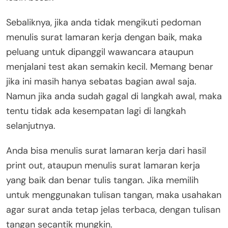
Sebaliknya, jika anda tidak mengikuti pedoman
menulis surat lamaran kerja dengan baik, maka
peluang untuk dipanggil wawancara ataupun
menjalani test akan semakin kecil. Memang benar
jika ini masih hanya sebatas bagian awal saja.
Namun jika anda sudah gagal di langkah awal, maka
tentu tidak ada kesempatan lagi di langkah
selanjutnya.
Anda bisa menulis surat lamaran kerja dari hasil
print out, ataupun menulis surat lamaran kerja
yang baik dan benar tulis tangan. Jika memilih
untuk menggunakan tulisan tangan, maka usahakan
agar surat anda tetap jelas terbaca, dengan tulisan
tangan secantik mungkin.