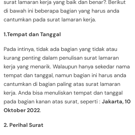
surat lamaran kerja yang baik dan benar?. Berikut
di bawah ini beberapa bagian yang harus anda
cantumkan pada surat lamaran kerja.
1.Tempat dan Tanggal
Pada intinya, tidak ada bagian yang tidak atau
kurang penting dalam penulisan surat lamaran
kerja yang menarik. Walaupun hanya sekedar nama
tempat dan tanggal, namun bagian ini harus anda
cantumkan di bagian paling atas surat lamaran
kerja. Anda bisa menuliskan tempat dan tanggal
pada bagian kanan atas surat, seperti :
Jakarta, 10
Oktober 2022
.
2. Perihal Surat