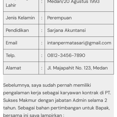
:
Medan/20 Agustus 1993
Lahir
Jenis Kelamin
:
Perempuan
Pendidikan
:
Sarjana Akuntansi
Email
:
intanpermatasari@gmail.com
Telp.
:
0812-3456-7890
Alamat
:
Jl. Majapahit No. 123, Medan
Sebelumnya, saya sudah pernah memiliki
pengalaman kerja sebagai karyawan kontrak di PT.
Sukses Makmur dengan jabatan Admin selama 2
tahun. Sebagai bahan pertimbangan untuk Bapak,
bersama ini saya lampirkan :