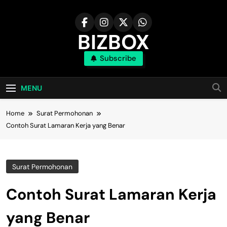
Skip
to
content
BIZBOX
Subscribe
Bizbox – Media Informasi Terkini
MENU
Home
Surat Permohonan
Contoh Surat Lamaran Kerja yang Benar
Surat Permohonan
Contoh Surat Lamaran Kerja
yang Benar