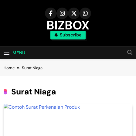
Skip
to
content
BIZBOX
Subscribe
Bizbox – Media Informasi Terkini
MENU
Home
Surat Niaga
Surat Niaga