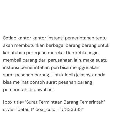
Telp. 061-123456; Fax. 061-123456
Medan, 12 September 2019
Kepada Yth,
Pimpinan
PT. Sukses Makmur
Jl. Jend. Sudirman No. 123
Medan
Dengan hormat,
Kantor kami sedang membutuhkan beberapa
perangkat komputer dan laptop baru untuk
keperluan pekerjaan kantor. Dan menurut informasi
yang kami dapatkan, perusahaan saudara