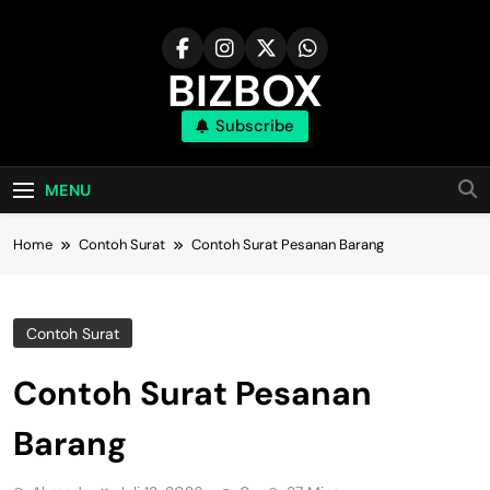
Skip
to
content
BIZBOX
Subscribe
Bizbox – Media Informasi Terkini
MENU
Home
Contoh Surat
Contoh Surat Pesanan Barang
Contoh Surat
Contoh Surat Pesanan
Barang