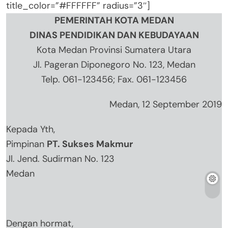
merupakan distributor komputer dan laptop
dengan harga yang cukup terjangkau dan juga
tersedia banyak pilihan.
Sehubungan dengan hal tersebut, maka bersama
ini kami ingin memesan perangkat komputer dan
laptop, sebagai berikut :
10 Unit Perangkat Komputer Pentium Intel
10 Unit Laptop Acer Core i7
10 Unit Laptop Acer Core i5
10 Unit Laptop HP Core i3
10 Unit Laptop Lenovo Core i3
Kami berharap agar pesanan kami diproses
secepatnya dan bisa dikirimkan ke kantor kami
dengan alamat yang tertera pada kop surat.