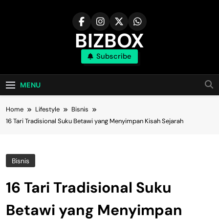
Skip
to
content
BIZBOX
Subscribe
Bizbox – Media Informasi Terkini
MENU
Home
Lifestyle
Bisnis
16 Tari Tradisional Suku Betawi yang Menyimpan Kisah Sejarah
Bisnis
16 Tari Tradisional Suku
Betawi yang Menyimpan