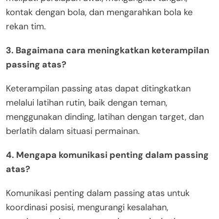
kontak dengan bola, dan mengarahkan bola ke
rekan tim.
3. Bagaimana cara meningkatkan keterampilan
passing atas?
Keterampilan passing atas dapat ditingkatkan
melalui latihan rutin, baik dengan teman,
menggunakan dinding, latihan dengan target, dan
berlatih dalam situasi permainan.
4. Mengapa komunikasi penting dalam passing
atas?
Komunikasi penting dalam passing atas untuk
koordinasi posisi, mengurangi kesalahan,