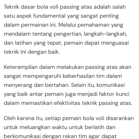
Teknik dasar bola voli passing atas adalah salah
satu aspek fundamental yang sangat penting
dalam permainan ini. Melalui pemahaman yang
mendalam tentang pengertian, langkah-langkah,
dan latihan yang tepat, pemain dapat menguasai
teknik ini dengan baik.
Keterampilan dalam melakukan passing atas akan
sangat mempengaruhi keberhasilan tim dalam
menyerang dan bertahan. Selain itu, komunikasi
yang baik antar pemain juga menjadi faktor kunci
dalam memastikan efektivitas teknik passing atas.
Oleh karena itu, setiap pemain bola voli disarankan
untuk meluangkan waktu untuk berlatih dan
berkomunikasi dengan rekan tim agar dapat