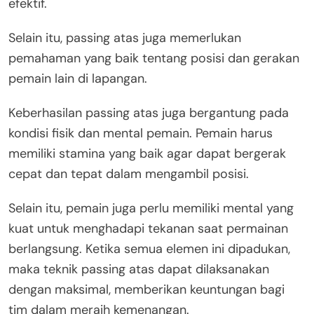
efektif.
Selain itu, passing atas juga memerlukan
pemahaman yang baik tentang posisi dan gerakan
pemain lain di lapangan.
Keberhasilan passing atas juga bergantung pada
kondisi fisik dan mental pemain. Pemain harus
memiliki stamina yang baik agar dapat bergerak
cepat dan tepat dalam mengambil posisi.
Selain itu, pemain juga perlu memiliki mental yang
kuat untuk menghadapi tekanan saat permainan
berlangsung. Ketika semua elemen ini dipadukan,
maka teknik passing atas dapat dilaksanakan
dengan maksimal, memberikan keuntungan bagi
tim dalam meraih kemenangan.