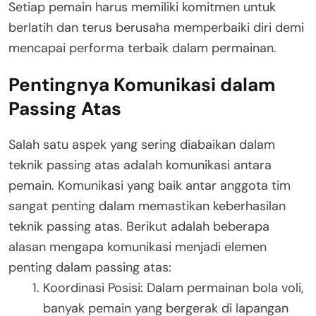
Setiap pemain harus memiliki komitmen untuk
berlatih dan terus berusaha memperbaiki diri demi
mencapai performa terbaik dalam permainan.
Pentingnya Komunikasi dalam
Passing Atas
Salah satu aspek yang sering diabaikan dalam
teknik passing atas adalah komunikasi antara
pemain. Komunikasi yang baik antar anggota tim
sangat penting dalam memastikan keberhasilan
teknik passing atas. Berikut adalah beberapa
alasan mengapa komunikasi menjadi elemen
penting dalam passing atas:
Koordinasi Posisi: Dalam permainan bola voli,
banyak pemain yang bergerak di lapangan