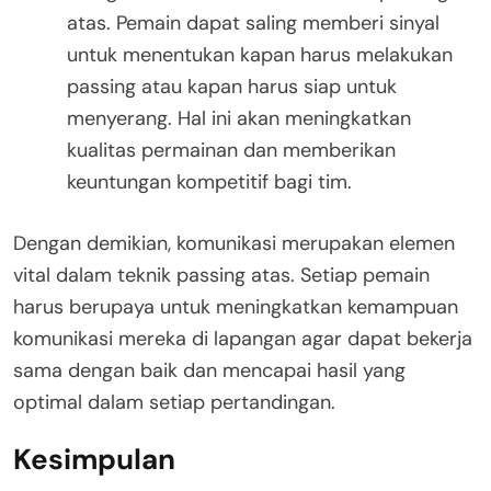
atas. Pemain dapat saling memberi sinyal
untuk menentukan kapan harus melakukan
passing atau kapan harus siap untuk
menyerang. Hal ini akan meningkatkan
kualitas permainan dan memberikan
keuntungan kompetitif bagi tim.
Dengan demikian, komunikasi merupakan elemen
vital dalam teknik passing atas. Setiap pemain
harus berupaya untuk meningkatkan kemampuan
komunikasi mereka di lapangan agar dapat bekerja
sama dengan baik dan mencapai hasil yang
optimal dalam setiap pertandingan.
Kesimpulan