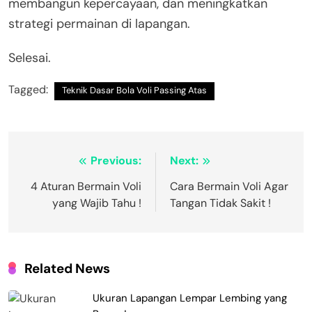
membangun kepercayaan, dan meningkatkan
strategi permainan di lapangan.
Selesai.
Tagged:
Teknik Dasar Bola Voli Passing Atas
Navigasi
Previous:
Next:
pos
4 Aturan Bermain Voli
Cara Bermain Voli Agar
yang Wajib Tahu !
Tangan Tidak Sakit !
Related News
Ukuran Lapangan Lempar Lembing yang