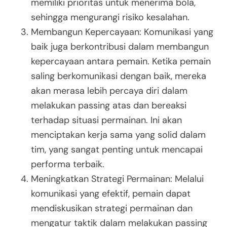
memiliki prioritas untuk menerima bola,
sehingga mengurangi risiko kesalahan.
Membangun Kepercayaan: Komunikasi yang
baik juga berkontribusi dalam membangun
kepercayaan antara pemain. Ketika pemain
saling berkomunikasi dengan baik, mereka
akan merasa lebih percaya diri dalam
melakukan passing atas dan bereaksi
terhadap situasi permainan. Ini akan
menciptakan kerja sama yang solid dalam
tim, yang sangat penting untuk mencapai
performa terbaik.
Meningkatkan Strategi Permainan: Melalui
komunikasi yang efektif, pemain dapat
mendiskusikan strategi permainan dan
mengatur taktik dalam melakukan passing