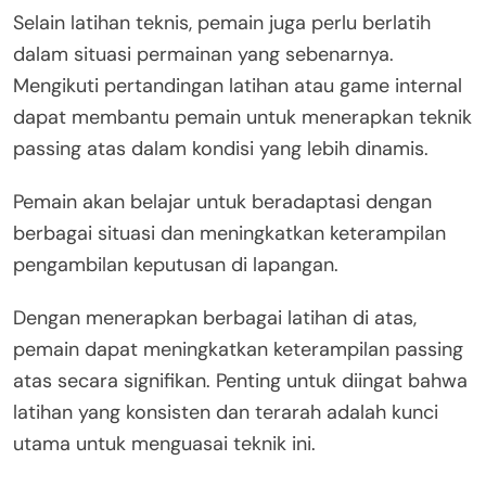
Selain latihan teknis, pemain juga perlu berlatih
dalam situasi permainan yang sebenarnya.
Mengikuti pertandingan latihan atau game internal
dapat membantu pemain untuk menerapkan teknik
passing atas dalam kondisi yang lebih dinamis.
Pemain akan belajar untuk beradaptasi dengan
berbagai situasi dan meningkatkan keterampilan
pengambilan keputusan di lapangan.
Dengan menerapkan berbagai latihan di atas,
pemain dapat meningkatkan keterampilan passing
atas secara signifikan. Penting untuk diingat bahwa
latihan yang konsisten dan terarah adalah kunci
utama untuk menguasai teknik ini.