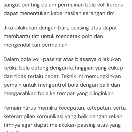
sangat penting dalam permainan bola voli karena
dapat menentukan keberhasilan serangan tim.
Jika dilakukan dengan baik, passing atas dapat
membantu tim untuk mencetak poin dan
mengendalikan permainan.
Dalam bola voli, passing atas biasanya dilakukan
ketika bola datang dengan ketinggian yang cukup
dan tidak terlalu cepat. Teknik ini memungkinkan
pemain untuk mengontrol bola dengan baik dan
mengarahkan bola ke tempat yang diinginkan.
Pemain harus memiliki kecepatan, ketepatan, serta
keterampilan komunikasi yang baik dengan rekan
timnya agar dapat melakukan passing atas yang