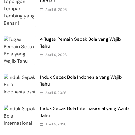
Benar !
April 6, 2026
4 Tugas Pemain Sepak Bola yang Wajib
Tahu !
April 6, 2026
Induk Sepak Bola Indonesia yang Wajib
Tahu !
April 5, 2026
Induk Sepak Bola Internasional yang Wajib
Tahu !
April 5, 2026